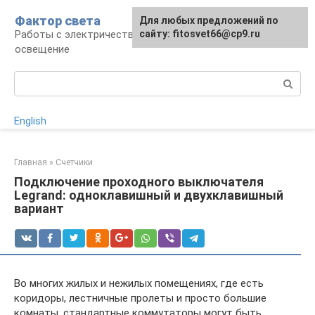
Перейти
Фактор света
Для любых предложений по
к
Работы с электричеством, электроприборы и
сайту: fitosvet66@cp9.ru
контенту
освещение
Поиск:
English
Главная
»
Счетчики
Подключение проходного выключателя
Legrand: одноклавишный и двухклавишный
вариант
Во многих жилых и нежилых помещениях, где есть
коридоры, лестничные пролеты и просто большие
комнаты, стандартные коммутаторы могут быть