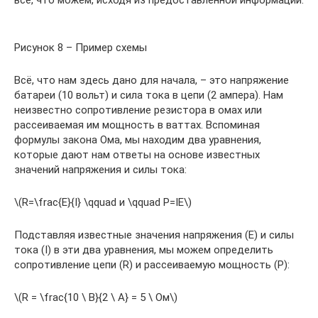
всё, что можем, исходя из предоставленной информации:
Рисунок 8 – Пример схемы
Всё, что нам здесь дано для начала, – это напряжение
батареи (10 вольт) и сила тока в цепи (2 ампера). Нам
неизвестно сопротивление резистора в омах или
рассеиваемая им мощность в ваттах. Вспоминая
формулы закона Ома, мы находим два уравнения,
которые дают нам ответы на основе известных
значений напряжения и силы тока:
\(R=\frac{E}{I} \qquad и \qquad P=IE\)
Подставляя известные значения напряжения (E) и силы
тока (I) в эти два уравнения, мы можем определить
сопротивление цепи (R) и рассеиваемую мощность (P):
\(R = \frac{10 \ В}{2 \ А} = 5 \ Ом\)