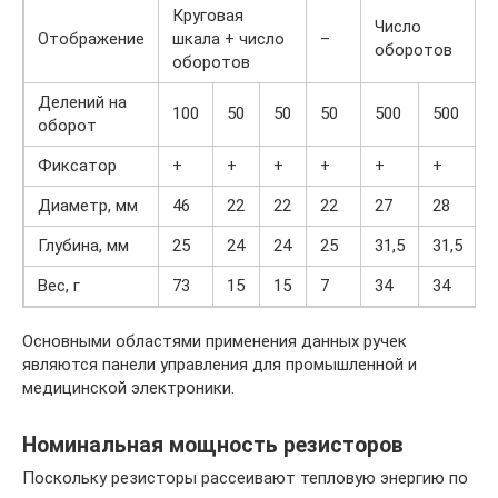
Круговая
Число
Отображение
шкала + число
–
оборотов
оборотов
Делений на
100
50
50
50
500
500
оборот
Фиксатор
+
+
+
+
+
+
Диаметр, мм
46
22
22
22
27
28
Глубина, мм
25
24
24
25
31,5
31,5
Вес, г
73
15
15
7
34
34
Основными областями применения данных ручек
являются панели управления для промышленной и
медицинской электроники.
Номинальная мощность резисторов
Поскольку резисторы рассеивают тепловую энергию по