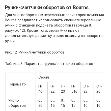
Ручки-счетчики оборотов от Bourns
Для многооборотных переменных резисторов компания
Bourns предлагает использовать специализированные
ручки с функцией подсчета оборотов (таблица 8,
рисунок 12). Кроме того, серии H-xx имеют
дополнительную разметку в виде шкалы угла поворота
ручки.
Рис. 12. Ручки/счетчики оборотов
Таблица 8. Параметры ручек/счетчиков оборотов
Серия
Параметр
H-
H-
H-
H-
CT-
CT-
46
22
23
516
23
26
Число
0…
0…
0…
0…
0…
0…
оборотов
20
15
15
15
10
10