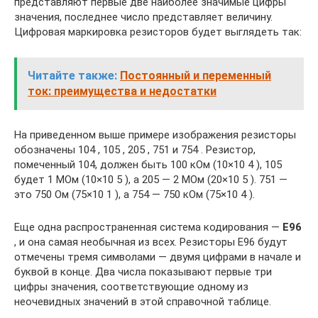
представляют первые две наиболее значимые цифры
значения, последнее число представляет величину.
Цифровая маркировка резисторов будет выглядеть так:
Читайте также:
Постоянный и переменный
ток: преимущества и недостатки
На приведенном выше примере изображения резисторы
обозначены 104 , 105 , 205 , 751 и 754 . Резистор,
помеченный 104, должен быть 100 кОм (10×10 4 ), 105
будет 1 МОм (10×10 5 ), а 205 — 2 МОм (20×10 5 ). 751 —
это 750 Ом (75×10 1 ), а 754 — 750 кОм (75×10 4 ).
Еще одна распространенная система кодирования —
E96
, и она самая необычная из всех. Резисторы E96 будут
отмечены тремя символами — двумя цифрами в начале и
буквой в конце. Два числа показывают первые три
цифры значения, соответствующие одному из
неочевидных значений в этой справочной таблице.