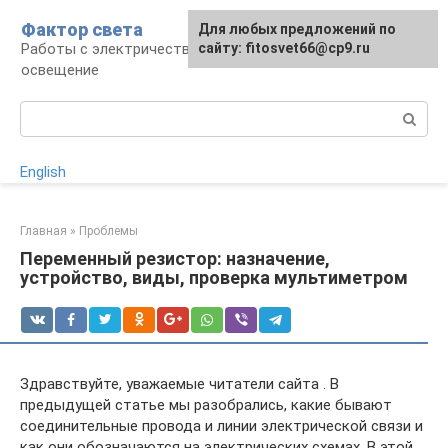
Перейти
Фактор света
Для любых предложений по
к
Работы с электричеством, электроприборы и
сайту: fitosvet66@cp9.ru
контенту
освещение
Поиск:
English
Главная
»
Проблемы
Переменный резистор: назначение,
устройство, виды, проверка мультиметром
Здравствуйте, уважаемые читатели сайта . В
предыдущей статье мы разобрались, какие бывают
соединительные провода и линии электрической связи и
как они обозначаются на электрических схемах. В этой