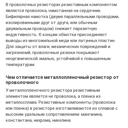
В проволочных резисторах резистивным компонентом
является проволока, намотанная на сердечник.
Бифилярная намотка (двумя параллельными проводами,
изолированными друг от друга, или обычным
двужильным проводом) снижает паразитную
индуктивность. К концам обмотки присоединяют
выводы из многожильной меди или латунных пластин.
Для защиты от влаги, механических повреждений и
загрязнений, проволочные резюки покрывают
неорганической эмалью, устойчивой к повышенным
температурам.
Чем отличается металлопленочный резистор от
проволочного
У металлопленочного резистора резистивным
элементом является не проволока, а пленка из
металлосплава. Резистивные компоненты (проволока
или пленка) в резисторе изготавливаются из сплавов с
высоким удельным сопротивлением: манганина,
константана, нихрома, никелина.