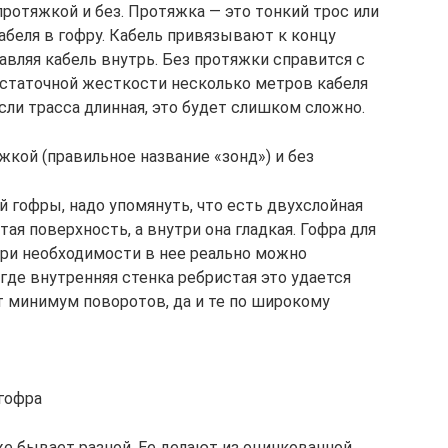
протяжкой и без. Протяжка — это тонкий трос или
абеля в гофру. Кабель привязывают к концу
правляя кабель внутрь. Без протяжки справится с
остаточной жесткости несколько метров кабеля
сли трасса длинная, это будет слишком сложно.
кой (правильное название «зонд») и без
й гофры, надо упомянуть, что есть двухслойная
тая поверхность, а внутри она гладкая. Гофра для
 при необходимости в нее реально можно
 где внутренняя стенка ребристая это удается
т минимум поворотов, да и те по широкому
гофра
же бывает разной. Ее делают из оцинкованной