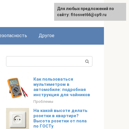
Для любых предложений по
English
сайту: fitosvet66@cp9.ru
езопасность
Другое
Поиск:
Как пользоваться
мультиметром в
автомобиле: подробная
инструкция для чайников
Проблемы
На какой высоте делать
розетки в квартире?
Высота розетки от пола
по ГОСТу