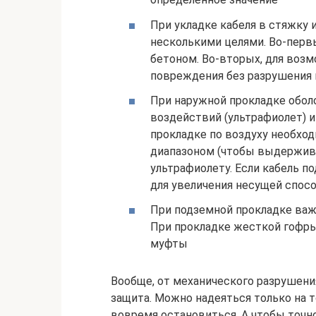
При укладке кабеля в стяжку и
несколькими целями. Во-первы
бетоном. Во-вторых, для возм
повреждения без разрушения п
При наружной прокладке обол
воздействий (ультрафиолет) 
прокладке по воздуху необхо
диапазоном (чтобы выдерживал
ультрафиолету. Если кабель п
для увеличения несущей спосо
При подземной прокладке важ
При прокладке жесткой гофры
муфты
Вообще, от механического разрушения
защита. Можно надеяться только на т
вовремя остановиться. А чтобы точно