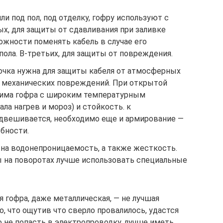
ли под пол, под отделку, гофру используют с
х, для защиты от сдавливания при заливке
ожности поменять кабель в случае его
ола. В-третьих, для защиты от повреждения.
очка нужна для защиты кабеля от атмосферных
и механических повреждений. При открытой
дима гофра с широким температурным
а нагрев и мороз) и стойкость. к
одвешивается, необходимо еще и армирование —
бности.
на водонепроницаемость, а также жесткость.
 на поворотах лучше использовать специальные
 гофра, даже металлическая, — не лучшая
о, что ощутив что сверло провалилось, удастся
 не попасть в электропроводку, лучше иметь