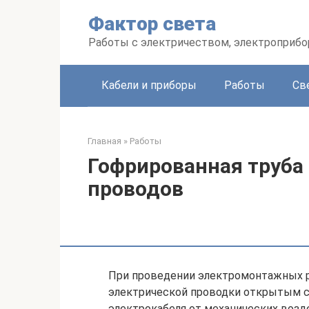
Перейти
Фактор света
к
контенту
Работы с электричеством, электроприб
Кабели и приборы
Работы
Св
Главная
»
Работы
Гофрированная труба 
проводов
При проведении электромонтажных р
электрической проводки открытым с
электрокабеля от механических возд