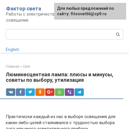
Перейти
Фактор света
Для любых предложений по
к
Работы с электричеством, электроприборы и
сайту: fitosvet66@cp9.ru
контенту
освещение
Поиск:
English
Главная
»
Свет
Люминесцентная лампа: плюсы и минусы,
советы по выбору, утилизация
Практически каждый из нас в выборе освещения для
каких-либо целей сталкивался с трудностью выбора
того или иного осветительного прибора.