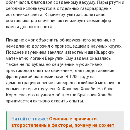
облегчался, благодаря созданному вакууму. Пары ртути и
сегодня используются в отдельных газоразрядных
источниках света. К примеру, ультрафиолетовая
составляющая свечения активизирует люминофор
лампы дневного света.
Пикар не смог объяснить обнаруженного явления, но
немедленно доложил о произошедшем в научных кругах.
Позднее изучением занялся известный швейцарский
математик Иоганн Бернулли. Ему задача оказалась
также не по зубам, но сей учёный муж активно
практиковал опыт со свечением, дал представление
французской академии наук. В 1700 году на
демонстрации явление лицезрел английский механик, по
совместительству учёный, Фрэнсис Хоксби. На базе
Королевского научного общества Британии Хоксби
принимается активно ставить опыты.
Читайте также:
Основные причины и
второстепенные факторы, почему не сохнет