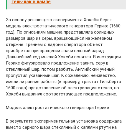
гель-лак в лампе
За основу решающего эксперимента Хоксби берет
модель электростатического генератора Герике (1660
год). По описаниям машина представляла солидных
размеров шар из серы, вращающийся на железном
стержне. Трением о ладони оператора объект
приобретал при вращении значительный заряд.
Дальнейший ход мыслей Хоксби понятен. В инструкции
Герике фигурировало предложение залить серу в
стеклянный шар, потом разбить. Английский учёный
пропустил указанный шаг. К сожалению, неизвестно,
имели ли ранние работы (к примеру, трактат Гильберта
1600 года) представление об электризации стекла, но
Хоксби выдвинул соответствующее предположение.
Модель электростатического генератора Герике
В результате экспериментальная установка содержала
вместо серного шара стеклянный с каплями ртути на