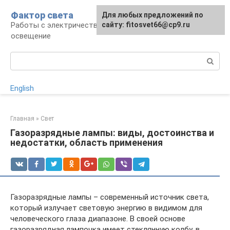
Перейти
Фактор света
Для любых предложений по
к
Работы с электричеством, электроприборы и
сайту: fitosvet66@cp9.ru
контенту
освещение
Поиск:
English
Главная
»
Свет
Газоразрядные лампы: виды, достоинства и
недостатки, область применения
Газоразрядные лампы – современный источник света,
который излучает световую энергию в видимом для
человеческого глаза диапазоне. В своей основе
газоразрядная лампочка имеет стеклянную колбу, в