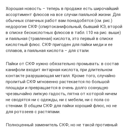
Хорошая новость – теперь в продаже есть широчайший
ассортимент флюсов на все случаи паяльной жизни. Для
обычных спаечных работ вам понадобятся (см. рис.)
недорогие СКФ (спиртоканифольный, бывший КЭ, второй
в списке бескислотных флюсов в табл. I.10 на рис. выше)
и паяльная (травленая) кислота, это первый в списке
кислотный флюс. СКФ пригоден для пайки меди и ее
сплавов, а паяльная кислота – для стали.
Пайки от СКФ нужно обязательно промывать: в состав
канифоли входит янтарная кислота, при длительном
контакте разрушающая металл. Кроме того, случайно
пролитый СКФ мгновенно растекается по большой
площади и превращается в очень долго сохнущую
чрезвычайно липкую гадость, пятна от которой ничем
не сводятся ни с одежды, ни с мебели, ни с пола со
стенами. В общем СКФ для пайки хороший флюс, но не
для ротозеев с растяпами.
Полноценный заменитель СКФ, но не такой противный