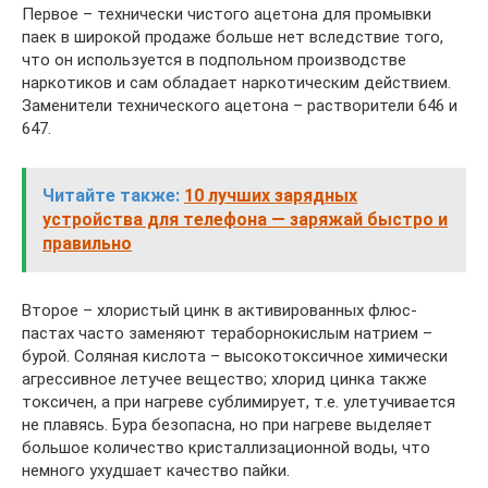
Первое – технически чистого ацетона для промывки
паек в широкой продаже больше нет вследствие того,
что он используется в подпольном производстве
наркотиков и сам обладает наркотическим действием.
Заменители технического ацетона – растворители 646 и
647.
Читайте также:
10 лучших зарядных
устройства для телефона — заряжай быстро и
правильно
Второе – хлористый цинк в активированных флюс-
пастах часто заменяют тераборнокислым натрием –
бурой. Соляная кислота – высокотоксичное химически
агрессивное летучее вещество; хлорид цинка также
токсичен, а при нагреве сублимирует, т.е. улетучивается
не плавясь. Бура безопасна, но при нагреве выделяет
большое количество кристаллизационной воды, что
немного ухудшает качество пайки.