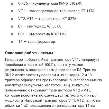
С4,С5 — конденсаторы КМ-5, 510 пФ.
VT1 — однопереходной транзистор КТ 117А.
VT2, VT3 — транзисторы КТ 827А.
L1 — светодиод АЛ 307А.
DD1 — микросхема К561ТМ2.
Т1 — трансформатор.
Описание работы схемы
Генератор, собранный на транзисторе VT1, генерирует
колебания с частотой 100 Гц, частоту можно
регулировать подстроечным резистором R3. Триггер
DD1.2 делит частоту пополам и на выходах 12 и 13
триггера образуются противоположно направленные по
амплитуде импульсы с частотой 50Гц. Импульсы
попеременно открывают транзисторы VT2 и VT3,
которые включены по схеме двухтактного усилителя
мощности. Нагрузкой транзисторов VT1, VT2 являются
обмотки 1 и2 повышающего трансформатора Т1, на