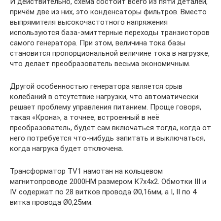
И действительно, схема состоит всего из пяти деталей,
причём две из них, это конденсаторы фильтров. Вместо
выпрямителя высокочастотного напряжения
используются база-эмиттерные переходы транзисторов
самого генератора. При этом, величина тока базы
становится пропорциональной величине тока в нагрузке,
что делает преобразователь весьма экономичным.
Другой особенностью генератора является срыв
колебаний в отсутствие нагрузки, что автоматически
решает проблему управления питанием. Проще говоря,
такая «Крона», а точнее, встроенный в неё
преобразователь, будет сам включаться тогда, когда от
него потребуется что-нибудь запитать и выключаться,
когда нагрука будет отключена.
Трансформатор TV1 намотан на кольцевом
магнитопроводе 2000НМ размером К7х4х2. Обмотки III и
IV содержат по 28 витков провода Ø0,16мм, а I, II по 4
витка провода Ø0,25мм.