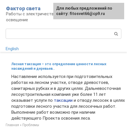
Перейти
Фактор света
Для любых предложений по
к
Работы с электричеством, электроприборы и
сайту: fitosvet66@cp9.ru
контенту
освещение
Поиск:
English
Лесная таксация – это определение ценности лесных
насаждений и деревьев..
Наставление используется при подготовительных
работах на лесном участке, отводе древостоев,
санитарных рубках и в других целях. Дальневосточная
лесоустроительная компания уже более 11 лет
оказывает услуги по
таксации
и отводу лесосек в целях
подготовки лесного участка для лесосечных работ.
Выполнение работ возможно при наличии
действующего Проекта освоения леса.
Главная
»
Проблемы