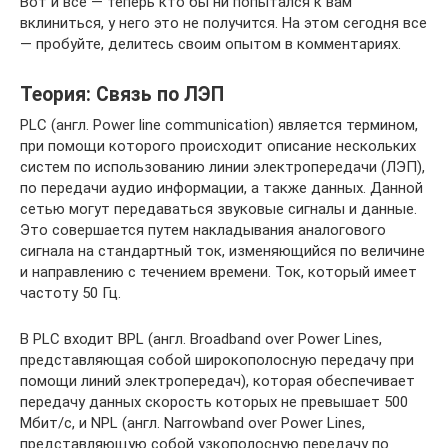
Вот и все — теперь кто бы ни попытался к вам
вклиниться, у него это не получится. На этом сегодня все
— пробуйте, делитесь своим опытом в комментариях.
Теория: Связь по ЛЭП
PLC (англ. Power line communication) является термином,
при помощи которого происходит описание нескольких
систем по использованию линии электропередачи (ЛЭП),
по передачи аудио информации, а также данных. Данной
сетью могут передаваться звуковые сигналы и данные.
Это совершается путем накладывания аналогового
сигнала на стандартный ток, изменяющийся по величине
и направлению с течением времени. Ток, который имеет
частоту 50 Гц.
В PLC входит BPL (англ. Broadband over Power Lines,
представляющая собой широкополосную передачу при
помощи линий электропередач), которая обеспечивает
передачу данных скорость которых не превышает 500
Мбит/с, и NPL (англ. Narrowband over Power Lines,
представляющую собой узкополосную передачу по