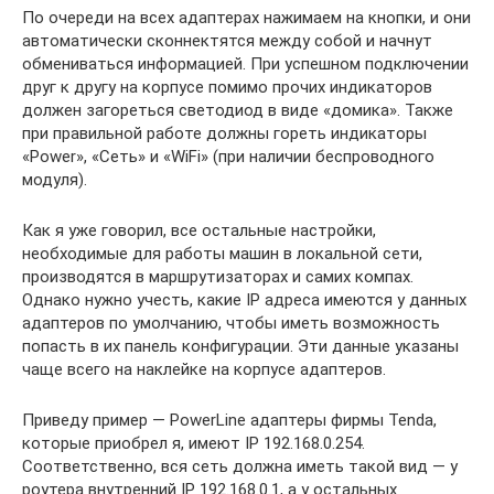
По очереди на всех адаптерах нажимаем на кнопки, и они
автоматически сконнектятся между собой и начнут
обмениваться информацией. При успешном подключении
друг к другу на корпусе помимо прочих индикаторов
должен загореться светодиод в виде «домика». Также
при правильной работе должны гореть индикаторы
«Power», «Сеть» и «WiFi» (при наличии беспроводного
модуля).
Как я уже говорил, все остальные настройки,
необходимые для работы машин в локальной сети,
производятся в маршрутизаторах и самих компах.
Однако нужно учесть, какие IP адреса имеются у данных
адаптеров по умолчанию, чтобы иметь возможность
попасть в их панель конфигурации. Эти данные указаны
чаще всего на наклейке на корпусе адаптеров.
Приведу пример — PowerLine адаптеры фирмы Tenda,
которые приобрел я, имеют IP 192.168.0.254.
Соответственно, вся сеть должна иметь такой вид — у
роутера внутренний IP 192.168.0.1, а у остальных