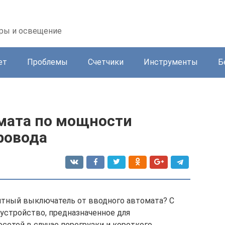
оры и освещение
ет
Проблемы
Счетчики
Инструменты
Б
мата по мощности
ровода
итный выключатель от вводного автомата? С
 устройство, предназначенное для
сетей в случае перегрузки и короткого