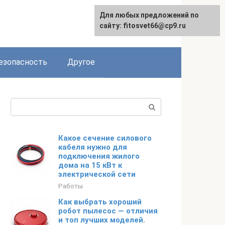
Для любых предложений по
English
сайту: fitosvet66@cp9.ru
езопасность
Другое
Поиск:
Какое сечение силового
кабеля нужно для
подключения жилого
дома на 15 кВт к
электрической сети
Работы
Как выбрать хороший
робот пылесос — отличия
и топ лучших моделей.