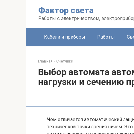
Перейти
Фактор света
к
контенту
Работы с электричеством, электроприб
Кабели и приборы
Работы
Св
Главная
»
Счетчики
Выбор автомата авто
нагрузки и сечению п
Чем отличается автоматический защ
технической точки зрения ничем. Это
автоматического отключения электро