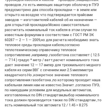
проводов ,то есть имеющих защитную оболочку в ПУЭ
предусмотрено два способа прокладки — в земле или
открыто на воздухе что подтверждается прайсами
заводов — изготовителей кабелей об их назначении —
для открытой прокладки.Можно самостоятельно
рассчитать номинальный ток кабеля в этом случае по
известным формулам в соответствии с ГОСТ РМ ЭК
60287 — 2 — 1 — 2009,но для расчета необходимо знать
тепловое среды прокладки кабеля,согласно
теплотехническому справочнику тепловое
сопротивление ,например ,газобетона составляет ( 12.5
— 7.14 ) градус * метр / ватт,расчет номинального тока
дает значение 12 — 17 ампер для трехжильного медного
кабеля из серии ВВГ с сечением жил 2.5 миллиметра
квадратного.Но ,конкретное значение теплового
сопротивления газобетона ,по которому проходит наша
кабельная линия нам не известно.Значит ,согласно ПУЭ,
по наихудшим условиям для модульных автоматов,
изготовленных по DIN стандартам,выбор номинального
тока должен производится также по DIN стандартам ,то
есть номинальный ток автомата 12 / 1.45 = 8.275