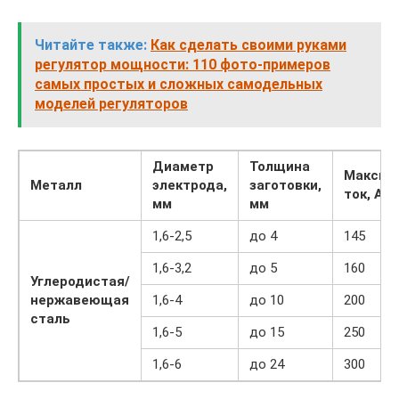
Читайте также:
Как сделать своими руками
регулятор мощности: 110 фото-примеров
самых простых и сложных самодельных
моделей регуляторов
Диаметр
Толщина
Максим
Металл
электрода,
заготовки,
ток, А
мм
мм
1,6-2,5
до 4
145
1,6-3,2
до 5
160
Углеродистая/
нержавеющая
1,6-4
до 10
200
сталь
1,6-5
до 15
250
1,6-6
до 24
300