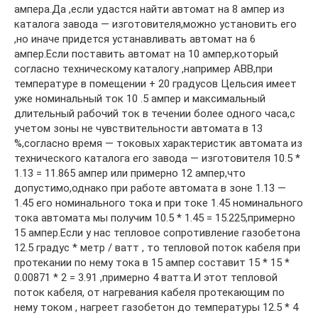
ампера.Да ,если удастся найти автомат на 8 ампер из
каталога завода — изготовителя,можно установить его
,но иначе придется устанавливать автомат на 6
ампер.Если поставить автомат на 10 ампер,который
согласно техническому каталогу ,например АВВ,при
температуре в помещении + 20 градусов Цельсия имеет
уже номинальный ток 10 .5 ампер и максимальный
длительный рабочий ток в течении более одного часа,с
учетом зоны не чувствительности автомата в 13
%,согласно время — токовых характеристик автомата из
технического каталога его завода — изготовителя 10.5 *
1.13 = 11.865 ампер или примерно 12 ампер,что
допустимо,однако при работе автомата в зоне 1.13 —
1.45 его номинального тока и при токе 1.45 номинального
тока автомата мы получим 10.5 * 1.45 = 15.225,примерно
15 ампер.Если у нас тепловое сопротивление газобетона
12.5 градус * метр / ватт , то тепловой поток кабеля при
протекании по нему тока в 15 ампер составит 15 * 15 *
0.00871 * 2 = 3.91 ,примерно 4 ватта.И этот тепловой
поток кабеля, от нагревания кабеля протекающим по
нему током , нагреет газобетон до температуры 12.5 * 4