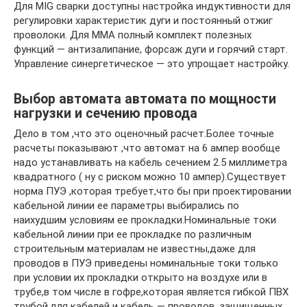
Для MIG сварки доступны настройка индуктивности для
регулировки характеристик дуги и постоянный отжиг
проволоки. Для ММА полный комплект полезных
функций — антизалипание, форсаж дуги и горячий старт.
Управление синергетическое — это упрощает настройку.
Выбор автомата автомата по мощности
нагрузки и сечению провода
Дело в том ,что это оценочный расчет.Более точные
расчеты показывают ,что автомат на 6 ампер вообще
надо устанавливать на кабель сечением 2.5 миллиметра
квадратного ( ну с риском можно 10 ампер).Существует
норма ПУЭ ,которая требует,что бы при проектировании
кабельной линии ее параметры выбирались по
наихудшим условиям ее прокладки.Номинальные токи
кабельной линии при ее прокладке по различным
строительным материалам не известны,даже для
проводов в ПУЭ приведены номинальные токи только
при условии их прокладки открыто на воздухе или в
трубе,в том числе в гофре,которая является гибкой ПВХ
трубой,для кабелей и кабель — проводов ,защищенных