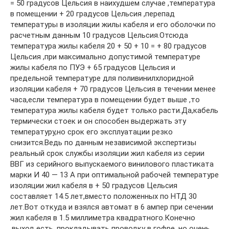
= 50 градусов Цельсия в наихудшем случае ,температура
в помещении + 20 градусов Цельсия ,перепад
температуры в изоляции жилы кабеля и его оболочки по
расчетным данным 10 градусов Цельсия.Отсюда
температура жилы кабеля 20 + 50 + 10 = + 80 градусов
Цельсия ,при максимально допустимой температуре
жилы кабеля по ПУЭ + 65 градусов Цельсия и
предельной температуре для поливинилхлоридной
изоляции кабеля + 70 градусов Цельсия в течении менее
часа,если температура в помещении будет выше ,то
температура жилы кабеля будет только расти.Да,кабель
термически стоек и он способен выдержать эту
температуру,но срок его эксплуатации резко
снизится.Ведь по данным независимой экспертизы
реальный срок службы изоляции жил кабеля из серии
ВВГ из серийного выпускаемого винилового пластиката
марки И 40 — 13 А при оптимальной рабочей температуре
изоляции жил кабеля в + 50 градусов Цельсия
составляет 14.5 лет,вместо положенных по НТД 30
лет.Вот откуда и взялся автомат в 6 ампер при сечении
жил кабеля в 1.5 миллиметра квадратного.Конечно
,выход есть ,прокладывать проводку в гофре ,но очень