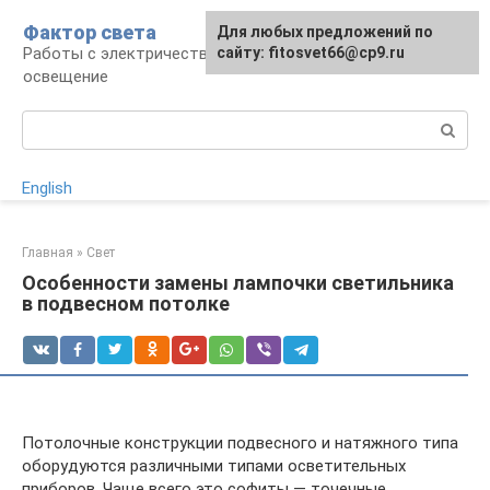
Перейти
Фактор света
Для любых предложений по
к
Работы с электричеством, электроприборы и
сайту: fitosvet66@cp9.ru
контенту
освещение
Поиск:
English
Главная
»
Свет
Особенности замены лампочки светильника
в подвесном потолке
Потолочные конструкции подвесного и натяжного типа
оборудуются различными типами осветительных
приборов. Чаще всего это софиты — точечные