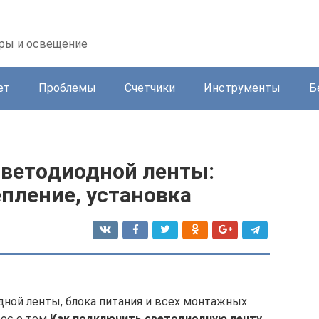
оры и освещение
ет
Проблемы
Счетчики
Инструменты
Б
светодиодной ленты:
пление, установка
дной ленты, блока питания и всех монтажных
рос о том
Как подключить светодиодную ленту