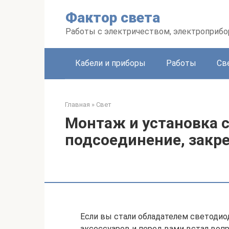
Перейти
Фактор света
к
контенту
Работы с электричеством, электроприб
Кабели и приборы
Работы
Св
Главная
»
Свет
Монтаж и установка 
подсоединение, закре
Если вы стали обладателем светодио
аксессуаров и перед вами встал воп