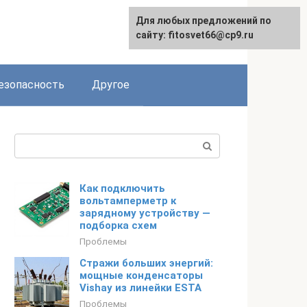
Для любых предложений по
English
сайту: fitosvet66@cp9.ru
езопасность
Другое
Поиск:
Как подключить
вольтамперметр к
зарядному устройству —
подборка схем
Проблемы
Стражи больших энергий:
мощные конденсаторы
Vishay из линейки ESTA
Проблемы