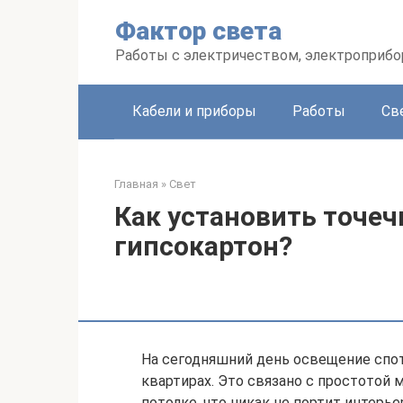
Перейти
Фактор света
к
контенту
Работы с электричеством, электроприб
Кабели и приборы
Работы
Св
Главная
»
Свет
Как установить точе
гипсокартон?
На сегодняшний день освещение спот
квартирах. Это связано с простотой 
потолке, что никак не портит интерь