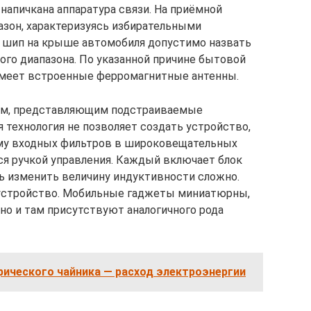
напичкана аппаратура связи. На приёмной
азон, характеризуясь избирательными
л, шип на крыше автомобиля допустимо назвать
го диапазона. По указанной причине бытовой
имеет встроенные ферромагнитные антенны.
ром, представляющим подстраиваемые
 технология не позволяет создать устройство,
ому входных фильтров в широковещательных
я ручкой управления. Каждый включает блок
ь изменить величину индуктивности сложно.
 устройство. Мобильные гаджеты миниатюрны,
но и там присутствуют аналогичного рода
ического чайника — расход электроэнергии