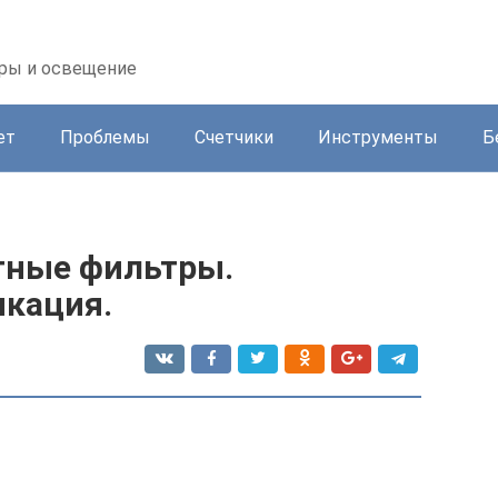
оры и освещение
ет
Проблемы
Счетчики
Инструменты
Б
тные фильтры.
икация.