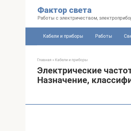
Перейти
Фактор света
к
контенту
Работы с электричеством, электроприб
Кабели и приборы
Работы
Св
Главная
»
Кабели и приборы
Электрические часто
Назначение, классиф