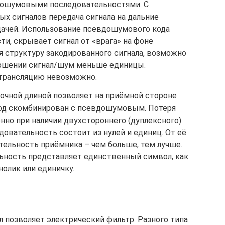
ошумовыми последовательностями. С
х сигналов передача сигнала на дальние
адачей. Использование псевдошумового кода
и, скрывает сигнал от «врага» на фоне
я структуру закодированного сигнала, возможно
ошении сигнал/шум меньше единицы.
 трансляцию невозможно.
чной длиной позволяет на приёмной стороне
тод скомбинирован с псевдошумовым. Потеря
нно при наличии двухстороннего (дуплексного)
овательность состоит из нулей и единиц. От её
тельность приёмника – чем больше, тем лучше.
ьность представляет единственный символ, как
нолик или единичку.
л позволяет электрический фильтр. Разного типа