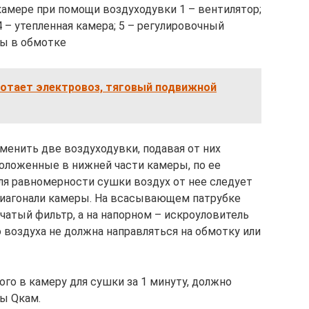
камере при помощи воздуходувки 1 – вентилятор;
 4 – утепленная камера; 5 – регулировочный
ры в обмотке
ботает электровоз, тяговый подвижной
менить две воздуходувки, подавая от них
положенные в нижней части камеры, по ее
для равномерности сушки воздух от нее следует
диагонали камеры. На всасывающем патрубке
чатый фильтр, а на напорном – искроуловитель
о воздуха не должна направляться на обмотку или
ого в камеру для сушки за 1 минуту, должно
ры Qкам.