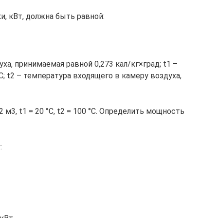
, кВт, должна быть равной:
ха, принимаемая равной 0,273 кал/кг×град; t1 –
; t2 – температура входящего в камеру воздуха,
 м3, t1 = 20 °С, t2 = 100 °С. Определить мощность
: