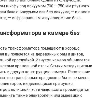
ожет быть выполнена одним из следующих
ом шкафу под вакуумом 700 – 750 мм ртутного
али бака с вакуумом или без вакуума; — в своем
сти; — инфракрасным излучением вне бака.
рансформатора в камере без
асть трансформатора помещают в хорошо
рая выполняется из деревянных рам и щитов,
шной прослойкой. Изнутри камера обшивается
листами кровельной стали. Стыки между щитами
ить и другую конструкцию камеры. Расстояние
частью трансформатора должно быть не менее
ления паров, выделяющихся при сушке,
грев активной части чаще всего производится
именить также электропечи или змеевики с