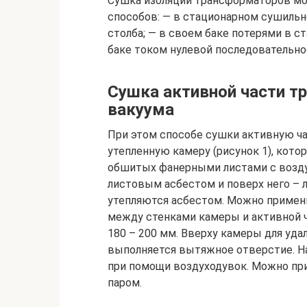
Сушка изоляции трансформаторов м
способов: — в стационарном сушильн
столба; — в своем баке потерями в ст
баке током нулевой последовательно
Сушка активной части т
вакуума
При этом способе сушки активную ч
утепленную камеру (рисунок 1), кото
обшитых фанерными листами с возду
листовым асбестом и поверх него – 
утепляются асбестом. Можно примен
между стенками камеры и активной 
180 – 200 мм. Вверху камеры для уда
выполняется вытяжное отверстие. На
при помощи воздуходувок. Можно пр
паром.