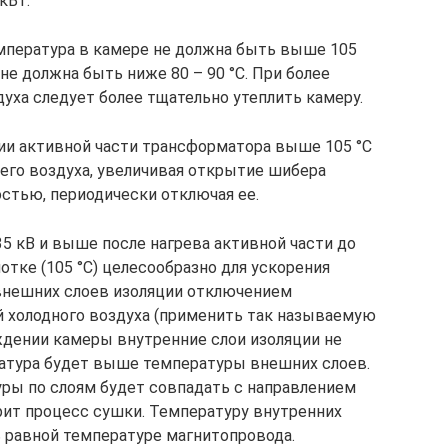
 кВт.
мпература в камере не должна быть выше 105
не должна быть ниже 80 – 90 °С. При более
уха следует более тщательно утеплить камеру.
и активной части трансформатора выше 105 °С
его воздуха, увеличивая открытие шибера
остью, периодически отключая ее.
 кВ и выше после нагрева активной части до
тке (105 °С) целесообразно для ускорения
внешних слоев изоляции отключением
й холодного воздуха (применить так называемую
дении камеры внутренние слои изоляции не
ратура будет выше температуры внешних слоев.
ры по слоям будет совпадать с направлением
орит процесс сушки. Температуру внутренних
 равной температуре магнитопровода.