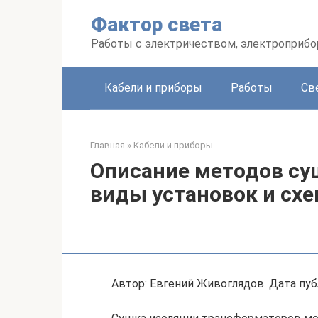
Перейти
Фактор света
к
контенту
Работы с электричеством, электроприб
Кабели и приборы
Работы
Св
Главная
»
Кабели и приборы
Описание методов су
виды установок и сх
Автор: Евгений Живоглядов. Дата публ