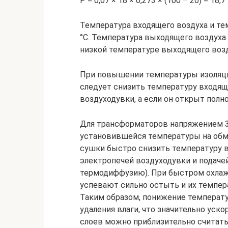
P = 0,07 × 18 × 0,273 × (100 – 20) = 18,7
Температура входящего воздуха и те
°С. Температура выходящего воздуха 
низкой температуре выходящего возд
При повышении температуры изоляци
следует снизить температуру входящ
воздуходувки, а если он открыт полн
Для трансформаторов напряжением 35
установившейся температуры на обмо
сушки быстро снизить температуру 
электропечей воздуходувки и подаче
термодиффузию). При быстром охлаж
успевают сильно остыть и их темпе
Таким образом, понижение температу
удаления влаги, что значительно уск
слоев можно приблизительно считать