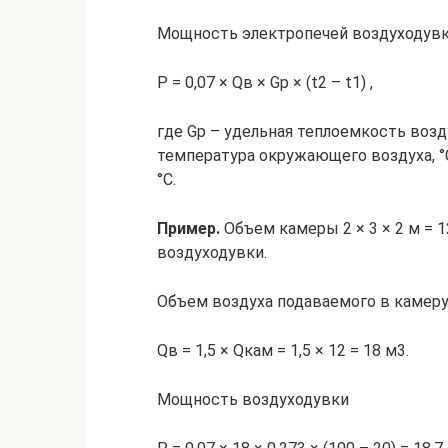
Мощность электропечей воздуходувки
P = 0,07 × Qв × Gр × (t2 – t1) ,
где Gр – удельная теплоемкость возду
температура окружающего воздуха, °С
°С.
Пример.
Объем камеры 2 × 3 × 2 м = 12
воздуходувки.
Объем воздуха подаваемого в камеру
Qв = 1,5 × Qкам = 1,5 × 12 = 18 м3.
Мощность воздуходувки