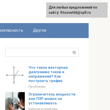
Для любых предложений по
English
сайту: fitosvet66@cp9.ru
езопасность
Другое
Поиск:
Что такое векторная
диаграмма токов и
напряжений? Как
построить график
Проблемы
Ограничитель мощности
или ПЗР можно не
устанавливать
Кабели и приборы