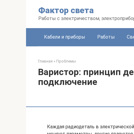
Перейти
Фактор света
к
контенту
Работы с электричеством, электроприб
Кабели и приборы
Работы
Св
Главная
»
Проблемы
Варистор: принцип де
подключение
Каждая радиодеталь в электрической
меняют параметры, другие являются 