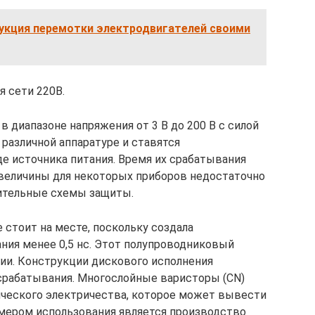
укция перемотки электродвигателей своими
я сети 220В.
 диапазоне напряжения от 3 В до 200 В с силой
в различной аппаратуре и ставятся
е источника питания. Время их срабатывания
й величины для некоторых приборов недостаточно
нительные схемы защиты.
е стоит на месте, поскольку создала
ия менее 0,5 нс. Этот полупроводниковый
гии. Конструкции дискового исполнения
рабатывания. Многослойные варисторы (CN)
ического электричества, которое может вывести
имером использования является производство