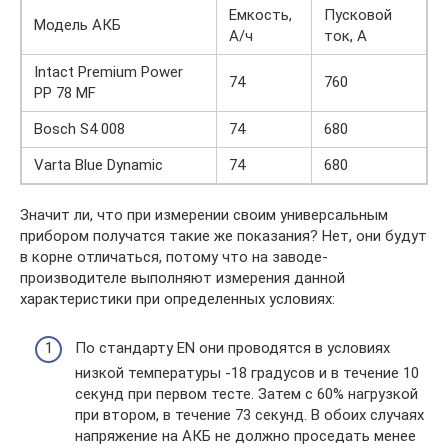
Емкость,
Пусковой
Модель АКБ
А/ч
ток, А
Intact Premium Power
74
760
PP 78 MF
Bosch S4 008
74
680
Varta Blue Dynamic
74
680
Значит ли, что при измерении своим универсальным
прибором получатся такие же показания? Нет, они будут
в корне отличаться, потому что на заводе-
производителе выполняют измерения данной
характеристики при определенных условиях:
По стандарту EN они проводятся в условиях
низкой температуры -18 градусов и в течение 10
секунд при первом тесте. Затем с 60% нагрузкой
при втором, в течение 73 секунд. В обоих случаях
напряжение на АКБ не должно проседать менее