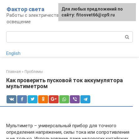
Перейти
Фактор света
Для любых предложений по
к
Работы с электричеством, электроприборы и
сайту: fitosvet66@cp9.ru
контенту
освещение
Поиск:
English
Главная
»
Проблемы
Как проверить пусковой ток аккумулятора
мультиметром
Мультиметр – универсальный прибор для точного
определения напряжения, силы тока или сопротивления
и не только. Использование даже недорогих китайских