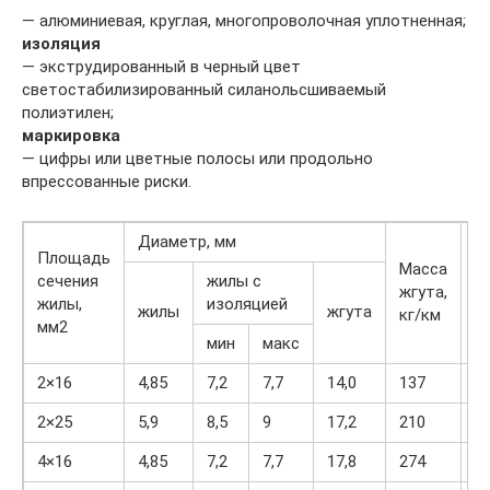
— алюминиевая, круглая, многопроволочная уплотненная;
изоляция
— экструдированный в черный цвет
светостабилизированный силанольсшиваемый
полиэтилен;
маркировка
— цифры или цветные полосы или продольно
впрессованные риски.
Диаметр, мм
Площадь
Л
Масса
сечения
жилы с
с
жгута,
жилы,
изоляцией
п
жилы
жгута
кг/км
мм2
к
мин
макс
2×16
4,85
7,2
7,7
14,0
137
1,
2×25
5,9
8,5
9
17,2
210
1,
4×16
4,85
7,2
7,7
17,8
274
1,