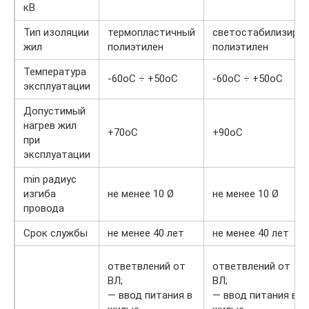
кВ
Тип изоляции
термопластичный
светостабилизир.
жил
полиэтилен
полиэтилен
Температура
-60оС ÷ +50оС
-60оС ÷ +50оС
эксплуатации
Допустимый
нагрев жил
+70оС
+90оС
при
эксплуатации
min радиус
изгиба
не менее 10 Ø
не менее 10 Ø
провода
Срок службы
не менее 40 лет
не менее 40 лет
ответвлений от
ответвлений от
ВЛ;
ВЛ;
— ввод питания в
— ввод питания в