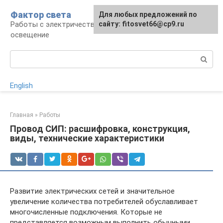
Перейти
Фактор света
Для любых предложений по
к
Работы с электричеством, электроприборы и
сайту: fitosvet66@cp9.ru
контенту
освещение
Поиск:
English
Главная
»
Работы
Провод СИП: расшифровка, конструкция,
виды, технические характеристики
Развитие электрических сетей и значительное
увеличение количества потребителей обуславливает
многочисленные подключения. Которые не
представляется возможным выполнить обычными