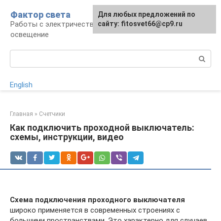
Перейти
Фактор света
Для любых предложений по
к
Работы с электричеством, электроприборы и
сайту: fitosvet66@cp9.ru
контенту
освещение
Поиск:
English
Главная
»
Счетчики
Как подключить проходной выключатель:
схемы, инструкции, видео
Схема подключения проходного выключателя
широко применяется в современных строениях с
большими пространствами. Это характерно для случаев,