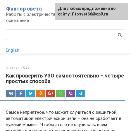
Перейти
Фактор света
Для любых предложений по
к
Работы с электричеством, электроприборы и
сайту: fitosvet66@cp9.ru
контенту
освещение
Поиск:
English
Главная
»
Свет
Как проверить УЗО самостоятельно – четыре
простых способа
Самое неприятное, что может случиться с защитной
автоматикой электрической цепи – она не сработает в
нужный момент. Чтобы этого не случилось, всем
устройствам проводятся неоднократные испытания,