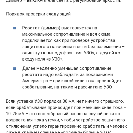
диммер – выключатель света с регулировкой яркости.
Порядок проверки следующий:
Реостат (диммер) выставляется на
максимальное сопротивление и вся схема
подключается как при проверке устройства
защитного отключения в сети без заземления –
один щуп к выводу фазы «из УЗО», а другой ко
входу ноля «в УЗО».
Далее медленно уменьшая сопротивление
реостата надо наблюдать за показаниями
Амперметра – при какой силе тока произойдет
срабатывание, на такую и рассчитано УЗО.
Если уставка УЗО порядка 30 мА, нет ничего страшного,
если срабатывание произойдет при меньшей силе тока –
10-25 мА – это своеобразный запас на случай резкого
возрастания тока утечки, чтобы устройство защитного
отключения успело гарантированно сработать и человек
даже в крайнем случае не «получил» больше 30 мА.