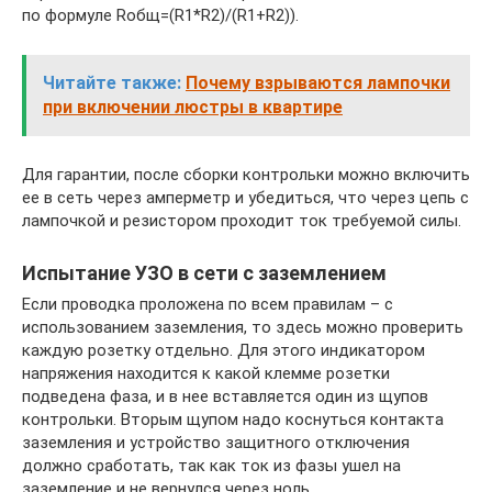
по формуле Rобщ=(R1*R2)/(R1+R2)).
Читайте также:
Почему взрываются лампочки
при включении люстры в квартире
Для гарантии, после сборки контрольки можно включить
ее в сеть через амперметр и убедиться, что через цепь с
лампочкой и резистором проходит ток требуемой силы.
Испытание УЗО в сети с заземлением
Если проводка проложена по всем правилам – с
использованием заземления, то здесь можно проверить
каждую розетку отдельно. Для этого индикатором
напряжения находится к какой клемме розетки
подведена фаза, и в нее вставляется один из щупов
контрольки. Вторым щупом надо коснуться контакта
заземления и устройство защитного отключения
должно сработать, так как ток из фазы ушел на
заземление и не вернулся через ноль.