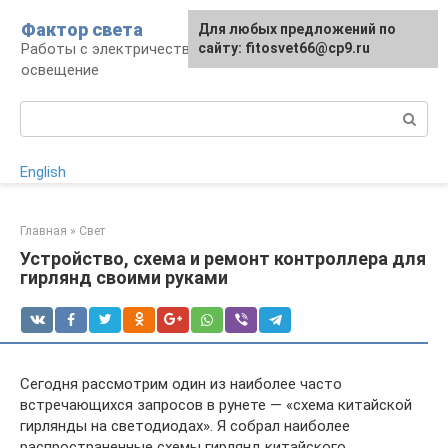
Перейти
Фактор света
Для любых предложений по
к
Работы с электричеством, электроприборы и
сайту: fitosvet66@cp9.ru
контенту
освещение
Поиск:
English
Главная
»
Свет
Устройство, схема и ремонт контроллера для
гирлянд своими руками
Сегодня рассмотрим один из наиболее часто
встречающихся запросов в рунете — «схема китайской
гирлянды на светодиодах». Я собрал наиболее
распространенные схемы гирлянд китайского