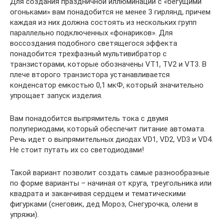
Для создания праздничной иллюминации с «бегущими
огоньками» вам понадобится не менее 3 гирлянд, причем
каждая из них должна состоять из нескольких групп
параллельно подключенных «фонариков». Для
воссоздания подобного светящегося эффекта
понадобится трехфазный мультивибратор с
транзисторами, которые обозначены VT1, TV2 и VT3. В
плече второго транзистора устанавливается
конденсатор емкостью 0,1 мкФ, который значительно
упрощает запуск изделия.
Вам понадобится выпрямитель тока с двумя
полупериодами, который обеспечит питание автомата.
Речь идет о выпрямительных диодах VD1, VD2, VD3 и VD4.
Не стоит путать их со светодиодами!
Такой вариант позволит создать самые разнообразные
по форме варианты – начиная от круга, треугольника или
квадрата и заканчивая сердцем и тематическими
фигурками (снеговик, дед Мороз, Снегурочка, олени в
упряжи).