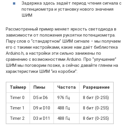
Задержка здесь задаёт период чтения сигнала с
потенциометра и установку нового значения
ШИМ
Рассмотренный пример меняет яркость светодиода в
зависимости от положения рукоятки потенциометра.
Пару слов о “стандартном” ШИМ сигнале – мы получаем
его с такими настройками, какие нам даёт библиотека
Arduino.h, а настройки эти сильно занижены по
сравнению с возможностями Arduino. Про “улучшение”
ШИМ мы поговорим позже, а сейчас давайте глянем на
характеристики ШИМ “из коробки”:
Таймер
Пины
Частота
Разрешение
Timer 0
D5 и D6
976 Гц
8 бит (0-255)
Timer 1
D9 и D10
488 Гц
8 бит (0-255)
Timer 2
D3 и D11
488 Гц
8 бит (0-255)