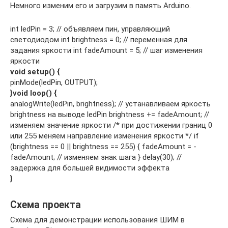
Немного изменим его и загрузим в память Arduino.
int ledPin = 3; // объявляем пин, управляющий
светодиодом int brightness = 0; // переменная для
задания яркости int fadeAmount = 5; // шаг изменения
яркости
void setup() {
pinMode(ledPin, OUTPUT);
}
void loop() {
analogWrite(ledPin, brightness); // устанавливаем яркость
brightness на выводе ledPin brightness += fadeAmount; //
изменяем значение яркости /* при достижении границ 0
или 255 меняем направление изменения яркости */ if
(brightness == 0 || brightness == 255) { fadeAmount = -
fadeAmount; // изменяем знак шага } delay(30); //
задержка для большей видимости эффекта
}
Схема проекта
Схема для демонстрации использования ШИМ в