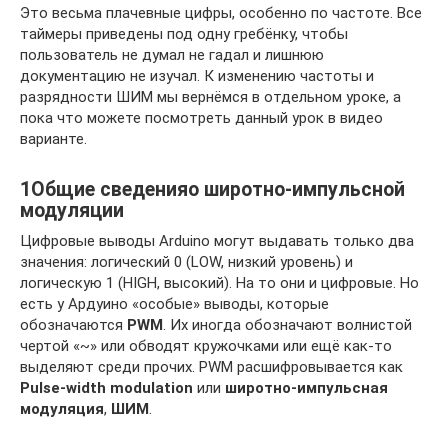
Это весьма плачевные цифры, особенно по частоте. Все
таймеры приведены под одну гребёнку, чтобы
пользователь не думал не гадал и лишнюю
документацию не изучал. К изменению частоты и
разрядности ШИМ мы вернёмся в отдельном уроке, а
пока что можете посмотреть данный урок в видео
варианте.
1Общие сведенияо широтно-импульсной
модуляции
Цифровые выводы Arduino могут выдавать только два
значения: логический 0 (LOW, низкий уровень) и
логическую 1 (HIGH, высокий). На то они и цифровые. Но
есть у Ардуино «особые» выводы, которые
обозначаются
PWM
. Их иногда обозначают волнистой
чертой «~» или обводят кружочками или ещё как-то
выделяют среди прочих. PWM расшифровывается как
Pulse-width modulation
или
широтно-импульсная
модуляция
,
ШИМ
.