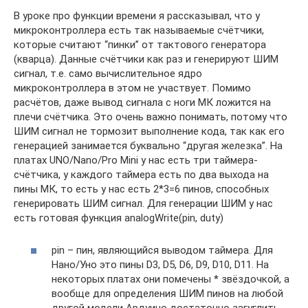
В уроке про функции времени я рассказывал, что у
микроконтроллера есть так называемые счётчики,
которые считают “пинки” от тактового генератора
(кварца). Данные счётчики как раз и генерируют ШИМ
сигнал, т.е. само вычислительное ядро
микроконтроллера в этом не участвует. Помимо
расчётов, даже вывод сигнала с ноги МК ложится на
плечи счётчика. Это очень важно понимать, потому что
ШИМ сигнал не тормозит выполнение кода, так как его
генерацией занимается буквально “другая железка”. На
платах UNO/Nano/Pro Mini у нас есть три таймера-
счётчика, у каждого таймера есть по два выхода на
пины МК, то есть у нас есть 2*3=6 пинов, способных
генерировать ШИМ сигнал. Для генерации ШИМ у нас
есть готовая функция analogWrite(pin, duty)
pin – пин, являющийся выводом таймера. Для
Нано/Уно это пины D3, D5, D6, D9, D10, D11. На
некоторых платах они помечены * звёздочкой, а
вообще для определения ШИМ пинов на любой
другой модели Ардуино достаточно загуглить