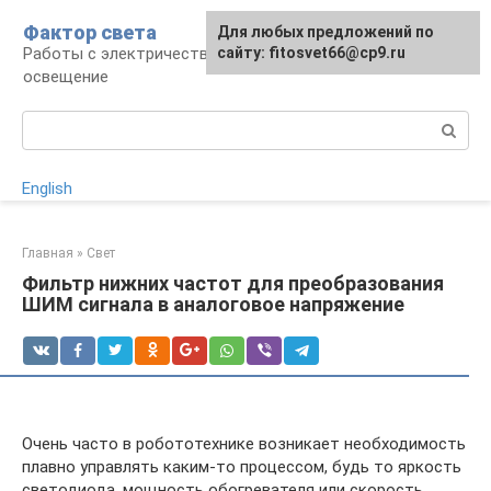
Перейти
Фактор света
Для любых предложений по
к
Работы с электричеством, электроприборы и
сайту: fitosvet66@cp9.ru
контенту
освещение
Поиск:
English
Главная
»
Свет
Фильтр нижних частот для преобразования
ШИМ сигнала в аналоговое напряжение
Очень часто в робототехнике возникает необходимость
плавно управлять каким-то процессом, будь то яркость
светодиода, мощность обогревателя или скорость