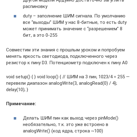
распиновку
duty – заполнение ШИМ сигнала. По умолчанию
все “выходы” ШИМ у нас 8-битные, то есть duty
может принимать значение с “разрешением” 8
бит, а это 0-255
Совместим эти знания с прошлым уроком и попробуем
менять яркость светодиода, подключенного через
резистор к пину D3. Потенциометр подключен к пину A0
void setup() { } void loop() { // ШИМ на 3 пин, 1023/4 = 255 —
перевели диапазон analogWrite(3, analogRead(0) / 4);
delay(10); }
Примечание:
Делать ШИМ пин как выход через pinMode()
необязательно, т.к. это уже встроено в
analogWrite() (код ядра, строка ~100)