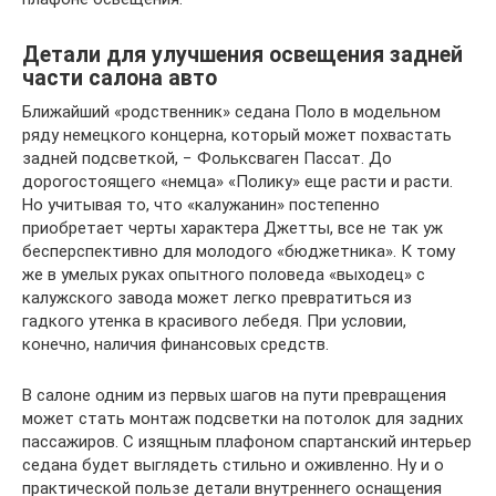
Детали для улучшения освещения задней
части салона авто
Ближайший «родственник» седана Поло в модельном
ряду немецкого концерна, который может похвастать
задней подсветкой, − Фольксваген Пассат. До
дорогостоящего «немца» «Полику» еще расти и расти.
Но учитывая то, что «калужанин» постепенно
приобретает черты характера Джетты, все не так уж
бесперспективно для молодого «бюджетника». К тому
же в умелых руках опытного половеда «выходец» с
калужского завода может легко превратиться из
гадкого утенка в красивого лебедя. При условии,
конечно, наличия финансовых средств.
В салоне одним из первых шагов на пути превращения
может стать монтаж подсветки на потолок для задних
пассажиров. С изящным плафоном спартанский интерьер
седана будет выглядеть стильно и оживленно. Ну и о
практической пользе детали внутреннего оснащения