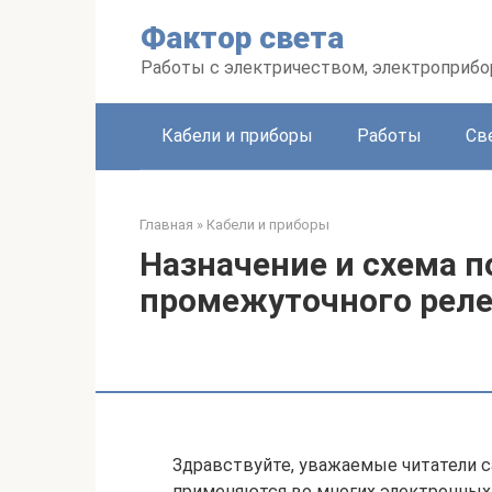
Перейти
Фактор света
к
контенту
Работы с электричеством, электроприб
Кабели и приборы
Работы
Св
Главная
»
Кабели и приборы
Назначение и схема 
промежуточного реле
Здравствуйте, уважаемые читатели с
применяются во многих электронных 