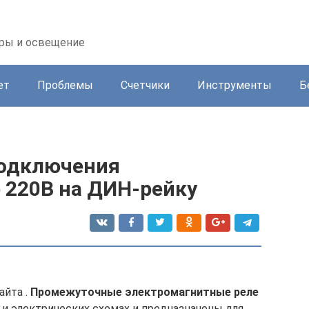
оры и освещение
ет
Проблемы
Счетчики
Инструменты
Б
подключения
 220В на ДИН-рейку
айта .
Промежуточные электромагнитные реле
и электрических схемах и предназначены для