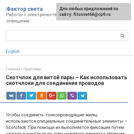
Перейти
Фактор света
Для любых предложений по
к
Работы с электричеством, электроприборы и
сайту: fitosvet66@cp9.ru
контенту
освещение
Поиск:
English
Главная
»
Проблемы
Скотчлок для витой пары – Как использовать
скотчлоки для соединения проводов
Чтобы соединить тонкопроводящие жилы,
используются специальные соединительные элементы –
Scotchlok. При помощи их выполняется фиксация путем
сжатия в контакте по типу ножевого варианта. Наличие