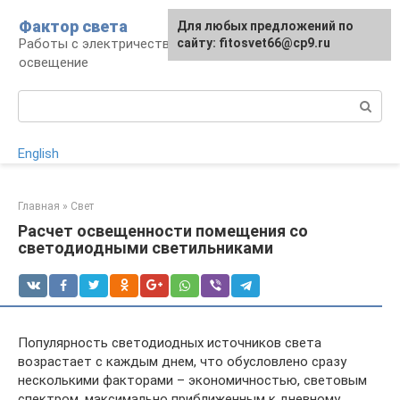
Перейти
Фактор света
Для любых предложений по
к
Работы с электричеством, электроприборы и
сайту: fitosvet66@cp9.ru
контенту
освещение
Поиск:
English
Главная
»
Свет
Расчет освещенности помещения со
светодиодными светильниками
Популярность светодиодных источников света
возрастает с каждым днем, что обусловлено сразу
несколькими факторами – экономичностью, световым
спектром, максимально приближенным к дневному