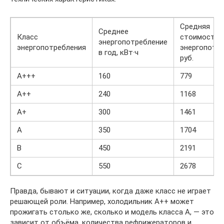
Средняя
Среднее
Класс
стоимость
энергопотребление
энергопотребления
энергопотре
в год, кВт·ч
руб.
А+++
160
779
А++
240
1168
А+
300
1461
А
350
1704
B
450
2191
С
550
2678
Правда, бывают и ситуации, когда даже класс не играет
решающей роли. Например, холодильник А++ может
прожигать столько же, сколько и модель класса А, — это
зависит от объёма, количества рефрижераторов и