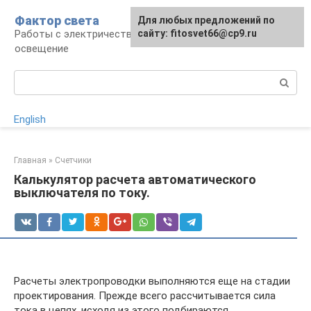
Перейти
Фактор света
Для любых предложений по
к
Работы с электричеством, электроприборы и
сайту: fitosvet66@cp9.ru
контенту
освещение
Поиск:
English
Главная
»
Счетчики
Калькулятор расчета автоматического
выключателя по току.
Расчеты электропроводки выполняются еще на стадии
проектирования. Прежде всего рассчитывается сила
тока в цепях, исходя из этого подбираются