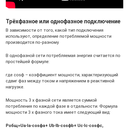
Трёхфазное или однофазное подключение
В зависимости от того, какой тип подключения
используют, определение потребляемой мощности
производится по-разному.
В однофазной сети потребляемая энергия считается по
простейшей формуле:
где cosϕ – коэффициент мощности, характеризующий
сдвиг фаз между током и напряжением в реактивной
нагрузке.
Мощность 3 х фазной сети является суммой
потребления по каждой фазе в отдельности. Формула
мощности 3 х фазного тока имеет следующий вид:
Pобщ=Uа∙Iа∙cosϕа+ Ub∙Ib∙cosϕb+ Uc∙Ic∙cosϕc,