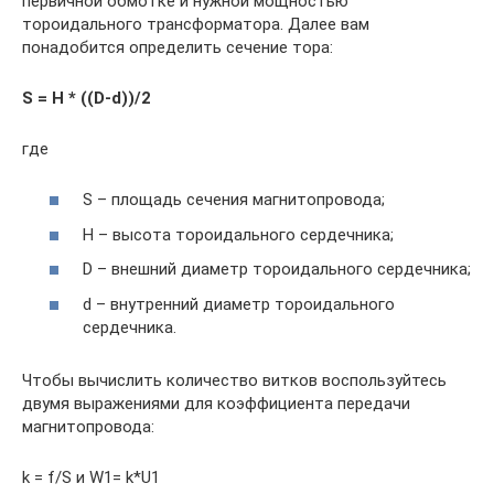
первичной обмотке и нужной мощностью
тороидального трансформатора. Далее вам
понадобится определить сечение тора:
S = H * ((D-d))/2
где
S – площадь сечения магнитопровода;
H – высота тороидального сердечника;
D – внешний диаметр тороидального сердечника;
d – внутренний диаметр тороидального
сердечника.
Чтобы вычислить количество витков воспользуйтесь
двумя выражениями для коэффициента передачи
магнитопровода:
k = f/S и W1= k*U1