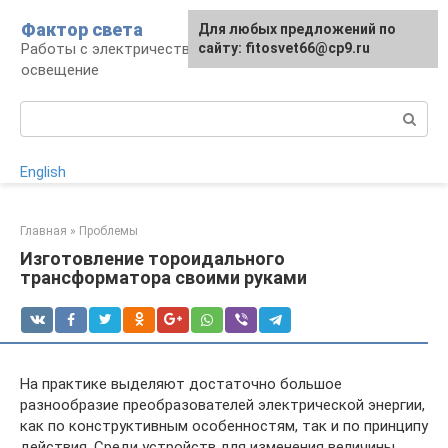
Перейти
Фактор света
Для любых предложений по
к
Работы с электричеством, электроприборы и
сайту: fitosvet66@cp9.ru
контенту
освещение
Поиск:
English
Главная
»
Проблемы
Изготовление тороидального
трансформатора своими руками
На практике выделяют достаточно большое
разнообразие преобразователей электрической энергии,
как по конструктивным особенностям, так и по принципу
действия. Среди устройств для изменения величины