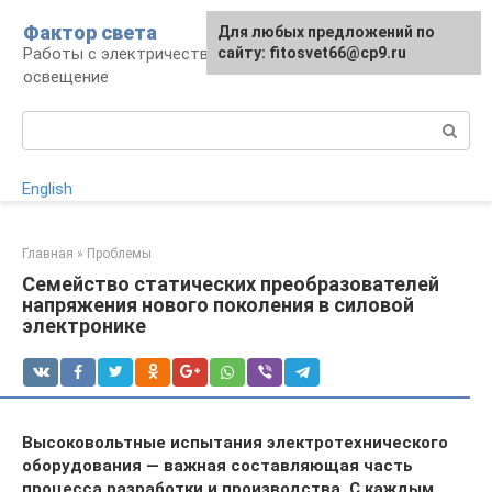
Перейти
Фактор света
Для любых предложений по
к
Работы с электричеством, электроприборы и
сайту: fitosvet66@cp9.ru
контенту
освещение
Поиск:
English
Главная
»
Проблемы
Семейство статических преобразователей
напряжения нового поколения в силовой
электронике
Высоковольтные испытания электротехнического
оборудования — важная составляющая часть
процесса разработки и производства. С каждым