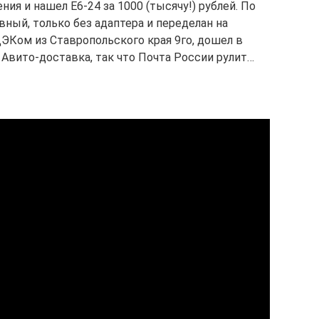
ия и нашел Е6-24 за 1000 (тысячу!) рублей. По
ный, только без адаптера и переделан на
ЭКом из Ставропольского края 9го, дошел в
Авито-доставка, так что Почта России рулит…