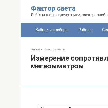
Перейти
Фактор света
к
контенту
Работы с электричеством, электроприб
Кабели и приборы
Работы
Св
Главная
»
Инструменты
Измерение сопротивл
мегаомметром