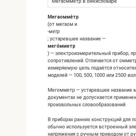
Мегаомметр в Викисловаре
Мегаомме́тр
(от мегаом и
-метр
; устаревшее название —
мего́мметр
) — электроизмерительный прибор, п
сопротивлений. Отличается от омметр
измеряемую цепь подаётся относите
моделей — 100, 500, 1000 или 2500 вол
Мегомметр — устаревшее название ме
документах не допускается применен
произвольных словообразований.
В приборах ранних конструкций для 
обычно используется встроенный эл
напряжения с ручным приводом от ру