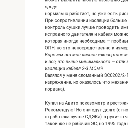
вроде
нормально работает, но уже есть риск
При сопротивлении изоляции больше 
контроль сушки лучше проводить им
исправного двигателя и кабеля можно
которая иногда необходима — пробив
ОПН, но это непосредственно к изме
Впрочем это моё личное «экспертное м
и всё, что выше минимального — отлич
изоляции кабеля 2-3 МОм?!
Валялся у меня сломанный ЭС0202/2-Г
напряжение, но оказалось что механ
порвана).
Купил на Авито показометр и растяжк
Рекомендую! Но они едут долго (отн
отработала лучше СДЭКа), а руки-то
такой же не рабочий ЭС, но 1995 года