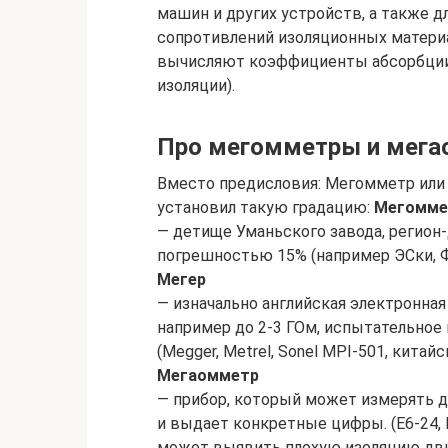
машин и других устройств, а также 
сопротивлений изоляционных матери
вычисляют коэффициенты абсорбции 
изоляции).
Про мегомметры и мег
Вместо предисловия: Мегомметр или 
установил такую градацию:
Мегомме
— детище Уманьского завода, регион-
погрешностью 15% (например ЭСки, 
Мегер
— изначально английская электронная
например до 2-3 ГОм, испытательное 
(Megger, Metrel, Sonel MPI-501, китай
Мегаомметр
— прибор, который может измерять де
и выдает конкретные цифры. (Е6-24,
может выявить плохую изоляцию двиг