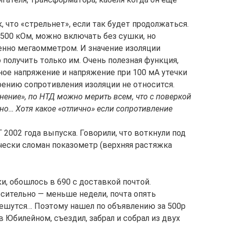
, что «стрельнет», если так будет продолжаться.
500 кОм, можно включать без сушки, но
енно мегаомметром. И значение изоляции
 получить только им. Очень полезная функция,
ное напряжение и напряжение при 100 мА утечки
рению сопротивления изоляции не относится.
нение», по НТД можно мерить всем, что с поверкой
но… Хотя какое «отлично» если сопротивление
 2002 года выпуска. Говорили, что воткнули под
ически сломан показометр (верхняя растяжка
и, обошлось в 690 с доставкой почтой.
осительно — меньше недели, почта опять
 чешутся… Поэтому нашел по объявлению за 500р
 в Юбилейном, съездил, забрал и собрал из двух