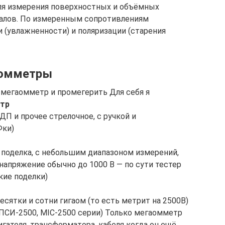
для измерения поверхностных и объёмных
алов. По измеренным сопротивлениям
(увлажненности) и поляризации (старения
аомметры
мегаомметр и промегерить Для себя я
тр
ДП и прочее стрелочное, с ручкой и
Фки)
 поделка, с небольшим диапазоном измерений,
напряжение обычно до 1000 В — по сути тестер
ские поделки)
сятки и сотни гигаом (то есть метрит на 2500В)
 ПСИ-2500, MIC-2500 серии) Только мегаомметр
ателя, трансформатора, кабеля когда он ещё