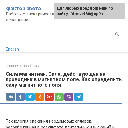
Перейти
Фактор света
Для любых предложений по
к
Работы с электричеством, электроприборы и
сайту: fitosvet66@cp9.ru
контенту
освещение
Поиск:
English
Главная
»
Проблемы
Сила магнитная. Сила, действующая на
проводник в магнитном поле. Как определить
силу магнитного поля
Технология спекания неодимовых сплавов,
разработанная в результате длительных изысканий и