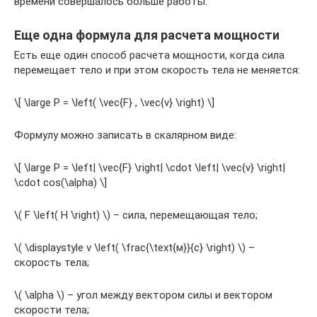
времени совершалось больше работы.
Еще одна формула для расчета мощности
Есть еще один способ расчета мощности, когда сила
перемещает тело и при этом скорость тела не меняется:
\[ \large P = \left( \vec{F} , \vec{v} \right) \]
Формулу можно записать в скалярном виде:
\[ \large P = \left| \vec{F} \right| \cdot \left| \vec{v} \right|
\cdot cos(\alpha) \]
\( F \left( H \right) \) – сила, перемещающая тело;
\( \displaystyle v \left( \frac{\text{м}}{c} \right) \) –
скорость тела;
\( \alpha \) – угол между вектором силы и вектором
скорости тела;