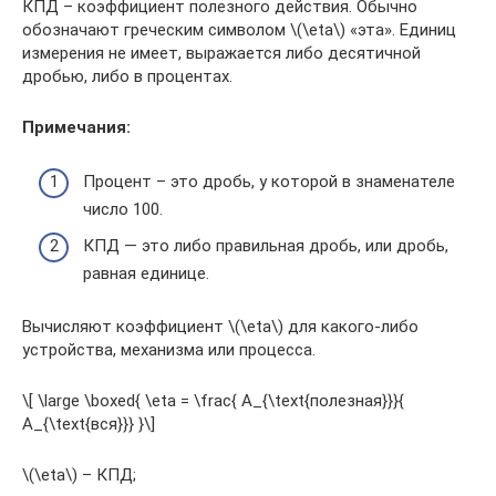
КПД – коэффициент полезного действия. Обычно
обозначают греческим символом \(\eta\) «эта». Единиц
измерения не имеет, выражается либо десятичной
дробью, либо в процентах.
Примечания:
Процент – это дробь, у которой в знаменателе
число 100.
КПД — это либо правильная дробь, или дробь,
равная единице.
Вычисляют коэффициент \(\eta\) для какого-либо
устройства, механизма или процесса.
\[ \large \boxed{ \eta = \frac{ A_{\text{полезная}}}{
A_{\text{вся}}} }\]
\(\eta\) – КПД;