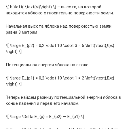
\( h \left( \text{м}\right) \) – высота, на которой
находится яблоко относительно поверхности земли.
Начальная высота яблока над поверхностью земли
равна 3 метрам
\[ \large E_{p2} = 0,2 \cdot 10 \cdot 3 = 6 \left(\text{Дж}
\right) \]
Потенциальная энергия яблока на столе
\[ \large E_{p1} = 0,2 \cdot 10 \cdot 1 = 2 \left(\text{Дж}
\right) \]
Теперь найдем разницу потенциальной энергии яблока в
конце падения и перед его началом.
\[ \large \Delta E_{p} = E_{p2} — E_{p1} \]