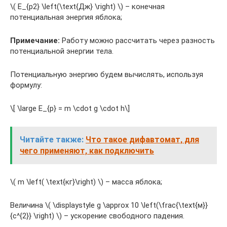
\( E_{p2} \left(\text{Дж} \right) \) – конечная
потенциальная энергия яблока;
Примечание:
Работу можно рассчитать через разность
потенциальной энергии тела.
Потенциальную энергию будем вычислять, используя
формулу:
\[ \large E_{p} = m \cdot g \cdot h\]
Читайте также:
Что такое дифавтомат, для
чего применяют, как подключить
\( m \left( \text{кг}\right) \) – масса яблока;
Величина \( \displaystyle g \approx 10 \left(\frac{\text{м}}
{c^{2}} \right) \) – ускорение свободного падения.