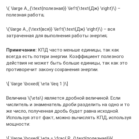
\( \large A_{\text{полезная}} \left(\text{Дж} \right)\) –
полезная работа;
\(\large A_{\text{вся}} \left(\text{Дж} \right)\) – вся
затраченная для выполнения работы энергия;
Примечание:
КПД часто меньше единицы, так как
всегда есть потери энергии. Коэффициент полезного
действия не может быть больше единицы, так как это
противоречит закону сохранения энергии.
\[ \large \boxed{ \eta \leq 1 }\]
Величина \(\eta\) является дробной величиной. Если
числитель и знаменатель дроби разделить на одно и то
же число, полученная дробь будет равна исходной.
Используя этот факт, можно вычислять КПД, используя
мощности:
\[ \large \boxed{ \eta = \frac{ P_{\text{полезная}}}{