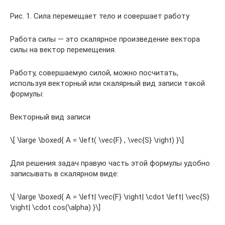
Рис. 1. Сила перемещает тело и совершает работу
Работа силы — это скалярное произведение вектора
силы на вектор перемещения.
Работу, совершаемую силой, можно посчитать,
используя векторный или скалярный вид записи такой
формулы:
Векторный вид записи
\[ \large \boxed{ A = \left( \vec{F} , \vec{S} \right) }\]
Для решения задач правую часть этой формулы удобно
записывать в скалярном виде:
\[ \large \boxed{ A = \left| \vec{F} \right| \cdot \left| \vec{S}
\right| \cdot cos(\alpha) }\]