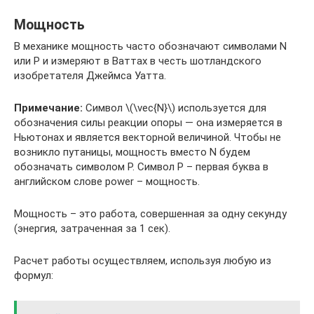
Мощность
В механике мощность часто обозначают символами N
или P и измеряют в Ваттах в честь шотландского
изобретателя Джеймса Уатта.
Примечание:
Символ \(\vec{N}\) используется для
обозначения силы реакции опоры — она измеряется в
Ньютонах и является векторной величиной. Чтобы не
возникло путаницы, мощность вместо N будем
обозначать символом P. Символ P – первая буква в
английском слове power – мощность.
Мощность – это работа, совершенная за одну секунду
(энергия, затраченная за 1 сек).
Расчет работы осуществляем, используя любую из
формул: