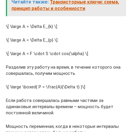
Читайте также:
Транзисторные ключи: схема,
принцип работы и особенности
\[ \large A = \Delta E_{k} \]
\[ \large A = \Delta E_{p} \]
\[ \large A = F \cdot S \cdot cos(\alpha) \]
Разделив эту работу на время, в течение которого она
совершалась, получим мощность.
\[ \large \boxed{ P = \frac{A}{\Delta t} }\]
Если работа совершалась равными частями за
одинаковые интервалы времени – мощность будет
постоянной величиной.
Мощность переменная, когда в некоторые интервалы