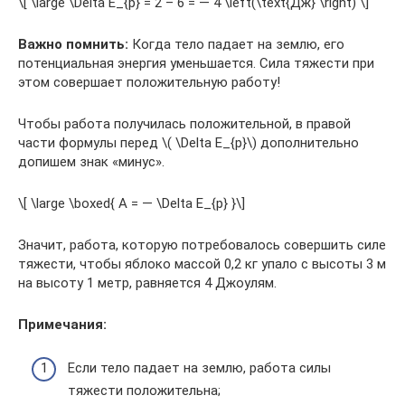
\[ \large \Delta E_{p} = 2 – 6 = — 4 \left(\text{Дж} \right) \]
Важно помнить:
Когда тело падает на землю, его
потенциальная энергия уменьшается. Сила тяжести при
этом совершает положительную работу!
Чтобы работа получилась положительной, в правой
части формулы перед \( \Delta E_{p}\) дополнительно
допишем знак «минус».
\[ \large \boxed{ A = — \Delta E_{p} }\]
Значит, работа, которую потребовалось совершить силе
тяжести, чтобы яблоко массой 0,2 кг упало с высоты 3 м
на высоту 1 метр, равняется 4 Джоулям.
Примечания:
Если тело падает на землю, работа силы
тяжести положительна;